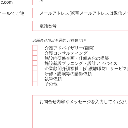
nc.com
メールでご連
必
お問合せ項目を選択：(複数可)
*
須
項
介護アドバイザリー(顧問)
目
介護コンサルティング
施設内研修企画・仕組み化の構築
施設新設プラニング・設計アドバイス
企業顧問介護福祉士[介護離職防止サービス
研修・講演等の講師依頼
執筆依頼
その他