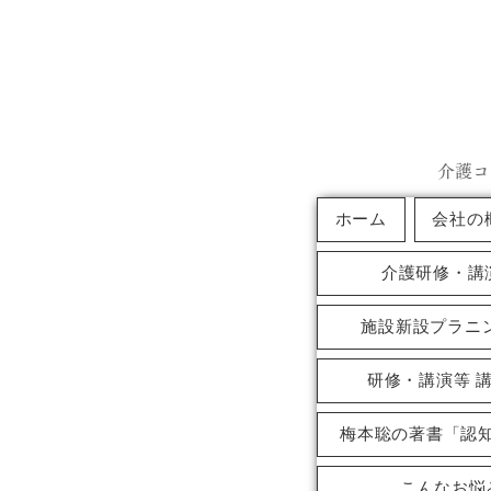
介護コ
ホーム
会社の
介護研修・講
施設新設プラニ
研修・講演等 
梅本聡の著書「認
こんなお悩