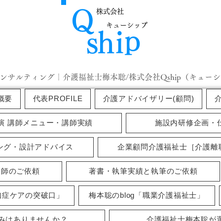
Ｑ
株式会社
キューシップ
​ｈ
ｉ
ｓ
ｐ
ンサルティング｜介護福祉士梅本聡/株式会社Qship（キュー
概要
代表PROFILE
介護アドバイザリー(顧問)
演 講師メニュー・講師実績
施設内研修企画・
ング・設計アドバイス
企業顧問介護福祉士［介護離
講師のご依頼
著書・執筆実績と執筆のご依頼
知症ケアの突破口」
梅本聡のblog「職業介護福祉士」
みはありませんか？
介護福祉士梅本聡が