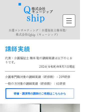
Ｑ
株式会社
キューシップ
ｓ
ｉ
​ｈ
ｐ
介護コンサルティング｜介護福祉士梅本聡/
株式会社Qship（キューシップ）
講師実績
代表・介護福祉士 梅本 聡の講師実績は以下のとお
りです。
2026(令和8)年8月3日現在
介護専門職対象の講師実績（研修数）：209研修
一般の方対象の講師実績（研修数）：41研修
研修・講演等の講師のご依頼はこちらから