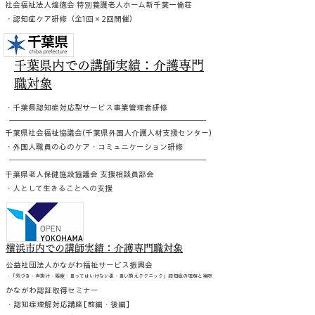
社会福祉法人煌徳会 特別養護老人ホーム新千葉一倫荘
・認知症ケア研修（全1回×2回開催）
千葉県内での講師実績：介護専門
職対象
・千葉県認知症対応型サービス事業管理者研修
千葉県社会福祉協議会(千葉県外国人介護人材支援センター)
・外国人職員の心のケア・コミュニケーション研修
千葉県老人保健施設協議会 支援相談員部会
・人として生きることへの支援
横浜市内での講師実績：介護専門職対象
公益社団法人かながわ福祉サービス振興会
・「気づき・声掛け・態度・言ってはいけない事・言い換えテクニック」認知症の理解と実際
かながわ認証取得セミナー
・認知症理解対応講座[前編・後編]