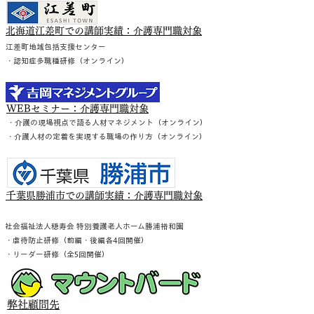
北海道江差町での講師実績：介護専門職対象
江差町地域包括支援センター
・認知症多職種研修（オンライン）
WEBセミナー：介護専門職対象
・介護の現場視点で語る人材マネジメント（オンライン）
・介護人材の定着を実現する職場の作り方（オンライン）
千
葉県勝浦市での講師実績：介護専門職対象
社会福祉法人穏寿会 特別養護老人ホーム勝浦裕和園
・虐待防止研修（前編・後編各4回開催）
・リーダー研修（全5回開催）
弊社顧問先