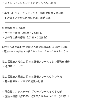
・ストレスマネジメントとメンタルヘルス研修
千葉リハビリテーションセンター福祉局職員全体研修
・不適切ケアや身体拘束の廃止、虐待防止
社会福祉法人穏寿会
・リーダー研修（全5回×2回開催）
・虐待防止研修研修（全1回×2回開催）
医療法人社団総和会 介護老人保健施設総和苑 施設内研修
・認知症ケアの突破口 ～僕たちにしかできない仕事をしよう～
社会福祉法人常盤会 特別養護老人ホームときわ園職員研修
・認知症について
社会福祉法人鳳雄会 特別養護老人ホームゆうゆう苑
・身体拘束防止に関する施設内研修
有限会社リンクステージ グループホームさくらんぼ
・施設内研修「認知症と認知症介護のイロハのイ(全2回)」