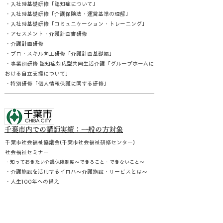
・入社時基礎研修「認知症について」
・入社時基礎研修「介護保険法・運営基準の理解」
・入社時基礎研修「コミュニケーション・トレーニング」
・アセスメント・介護計画書研修
・介護計画研修
・プロ・スキル向上研修「介護計画基礎編」
・事業別研修 認知症対応型共同生活介護「グループホームに
おける自立支援について」
・特別研修「個人情報保護に関する研修」
千葉市内での講師実績：一般の方対象
千葉市社会福祉協議会(千葉市社会福祉研修センター)
社会福祉セミナー
・知っておきたい介護保険制度～できること・できないこと～
・介護施設を活用するイロハ～介護施設・サービスとは～
・人生100年への備え
・介護施設を上手に利用するために『介護の現場(中身)を知る』
・介護保険制度のイロハについて
・仕事と介護の両立について
・介護保険でできることできないこと