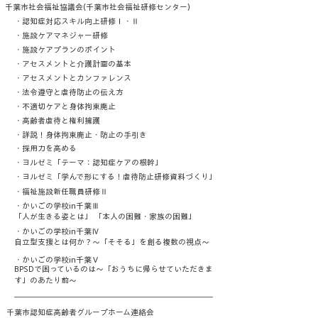
千葉市社会福祉協議会(千葉市社会福祉研修センター)
・認知症対応スキル向上研修Ⅰ・Ⅱ
・施設ケアマネジャー研修
・施設ケアプランのポイント
・アセスメントと介護計画の基本
・アセスメントとカンファレンス
・法令遵守と虐待防止の伝え方
・不適切ケアと身体拘束廃止
・高齢者虐待と権利擁護
・詳説！身体拘束廃止・防止の手引き
・採用力を高める
・ヨルゼミ「テーマ：認知症ケアの根幹」
・ヨルゼミ「
学んで形にする！虐待防止研修資料づくり」
・福祉施設新任職員研修Ⅱ
・かいごの学校in千葉Ⅲ
「人が生きる姿とは」 「本人の困難・家族の困難」
・かいごの学校in千葉Ⅳ
自立型支援とは何か？～「そそる」を創る複数の視点～
・かいごの学校in千葉Ⅴ
BPSDで困っているのは～「おうちに帰らせていただきま
す」のあたり前～
千葉市認知症高齢者グループホーム連絡会