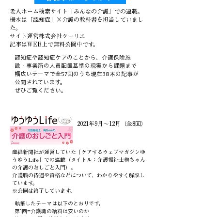
老人ホーム検索サイト「みんなの介護」での連載。
梅本は「認知症」×介護の教科書を担当していまし
た。
サイト運営株式会社クーリエ
​記事はWEB上で無料公開中です。
認知症や認知症ケアのことから、介護保険施
設・事業所の人員配置基準の現実から課題まで
幅広いテーマで全57回のうち現在38本の記事が
公開されています。
​ぜひご覧ください。
2021年9月～12月（全8回）
産経新聞社が運営していた「ケアするウェブマガジンゆ
うゆうLife」での連載（タイトル：介護福祉士梅ちゃん
の介護のおしごと入門）。
介護職の待遇や資格などについて、わかりやすく解説し
ています。
​※公開は終了しています。
執筆したテーマは以下のとおりです。
第1回=介護職の給料は安いのか