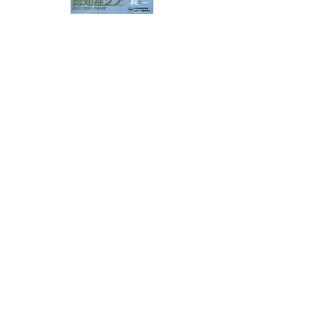
日総研季刊誌「認知症ケア2023夏」の特集「ケア
に苦慮するBPSDへの適切な対応」で、テーマ「暴
言・暴力行為への適切なケアと悪化させない対応」
を執筆しました。
詳細はこちら