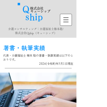
Ｑ
株式会社
キューシップ
ｓ
ｉ
​ｈ
ｐ
介護コンサルティング｜介護福祉士梅本聡/
株式会社Qship（キューシップ）
著書・執筆実績
代表・介護福祉士 梅本 聡の著書・執筆実績は以下のと
おりです。
2026(令和8)年3月1日現在