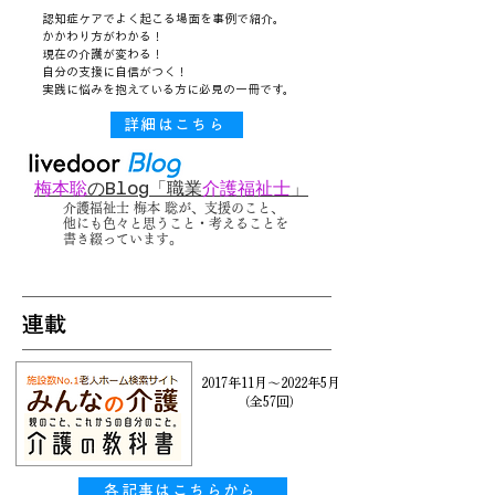
認知症ケアでよく起こる場面を事例で紹介。
かかわり方がわかる！
現在の介護が変わる！
​自分の支援に自信がつく！
​実践に悩みを抱えている方に必見の一冊です。
詳細はこちら
梅本聡
のBlog
「職業
介護福祉士
」
介護福祉士 梅本 聡が、支援のこと、
他にも色々と思うこと・考えることを
書き綴っています。
​連載
2017年11月～2022年5月
（全57回）
各記事はこちらから