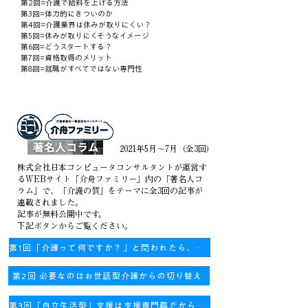
第2回=介護で給料を上げる方法
第3回=体力的にきついのか
第4回=介護業界は休みが取りにくい？
第5回=休みが取りにくそうなイメージ
第6回=どうスタートする？
第7回=資格取得のメリット
​第8回=就職がすべてではない専門性
2021年5月～7月（全3回）
株式会社日本コンピュータコンサルタントが運営す
るWEBサイト「介舟ファミリー」内の「著名人コ
ラム」で、「介護の質」をテーマに全3回の記事が
連載されました。
記事が無料公開中です。
​下記ボタンからご覧ください。
第1回「介護って何ですか？」と問われたら、あなたはどう答えますか？
第2回 必要なのはお世話型介護からの切り替え
第3回「自立生活型」支援は支援専門職だからできること