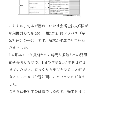
こちらは、梅本が務めていた社会福祉法人C様が
新規開設した施設の「開設前研修シラバス（学
習計画）の一部」です。梅本が作成させていた
だきました。
1ヵ月半という長期わたる時間を頂戴しての開設
前研修でしたので、1日の内容を1つの科目にさ
せていただき、じっくりと学びを得ることがで
きるシラバス（学習計画）とさせていただきま
した。
​こちらは長期間の研修でしたので、梅本をはじ
め他の責任者も講師を務めるとともに、外部講
師もお招きして講義・演習等を行いました。
▶介護コンサルティング：
現場職員強化・人