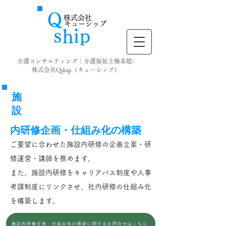
Ｑ
株式会社
キューシップ
ｓ
ｉ
​ｈ
ｐ
介護コンサルティング｜介護福祉士梅本聡/
株式会社Qship（キューシップ）
施
設
内研修企画・仕組み化の構築
ご要望に合わせた施設内研修の企画立案・研
修運営・講師を務めます。
​また、施設内研修をキャリアパス制度や人事
考課制度にリンクさせ、社内研修の仕組み化
を構築します。
施設内研修企画・仕組み化の構築に関するお問合せはこちら