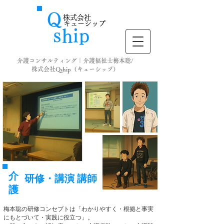
Ｑ
株式会社
キューシップ
ｓ
ｉ
​ｈ
ｐ
介護コンサルティング｜介護福祉士梅本聡/
株式会社Qship（キューシップ）
介
研修・講演 講師
護
梅本聡の研修コンセプトは「わかりやすく・根拠と事実
にもとづいて・実践に役立つ」。