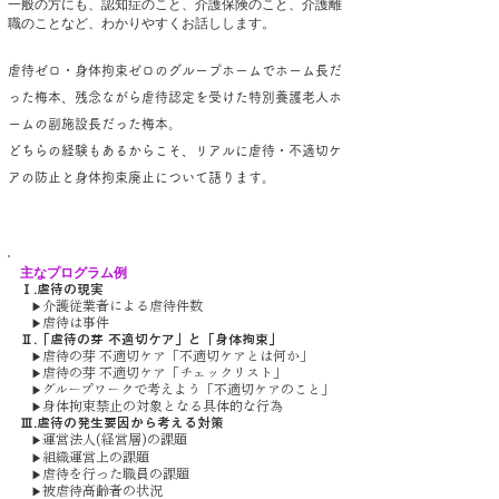
一般の方にも、認知症のこと、介護保険のこと、介護離
職のことなど、わかりやすくお話しします。
虐待ゼロ・身体拘束ゼロのグループホームでホーム長だ
った梅本、残念ながら虐待認定を受けた特別養護老人ホ
ームの副施設長だった梅本。
​どちらの経験もあるからこそ、リアルに虐待・不適切ケ
アの防止と身体拘束廃止について語ります。
虐待・不適切ケアの防止、身体拘束廃止
主なプログラム例
Ⅰ.虐待の現実
介護従業者による虐待件数
▶
虐待は事件
▶
Ⅱ.「虐待の芽 不適切ケア」と「身体拘束」
虐待の芽 不適切ケア「不適切ケアとは何か」
▶
虐待の芽 不適切ケア「チェックリスト」
▶
グループワークで考えよう「不適切ケアのこと」
▶
身体拘束禁止の対象となる具体的な行為
▶
Ⅲ.虐待の発生要因から考える対策
運営法人(経営層)の課題
▶
組織運営上の課題
​ ▶
虐待を行った職員の課題
▶
被虐待高齢者の状況
▶